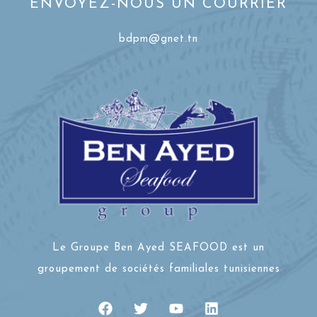
ENVOYEZ-NOUS UN COURRIER
bdpm@gnet.tn
Le Groupe Ben Ayed SEAFOOD est un
groupement de sociétés familiales tunisiennes