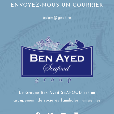
ENVOYEZ-NOUS UN COURRIER
bdpm@gnet.tn
Le Groupe Ben Ayed SEAFOOD est un
groupement de sociétés familiales tunisiennes