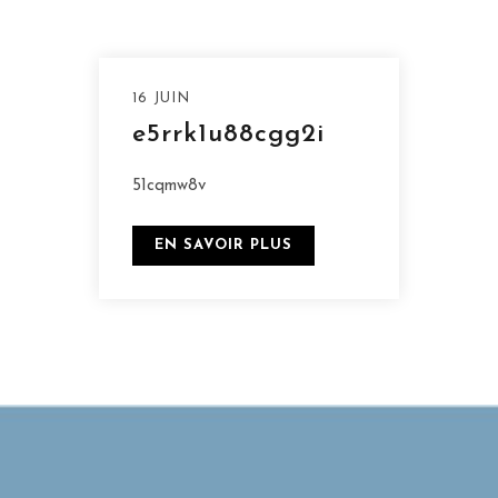
16 JUIN
e5rrk1u88cgg2i
51cqmw8v
EN SAVOIR PLUS