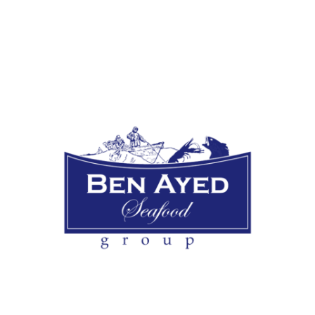
ENVOYEZ-NOUS UN
COURRIER
bdpm@gnet.tn
Le Groupe Ben Ayed
SEAFOOD est un groupement