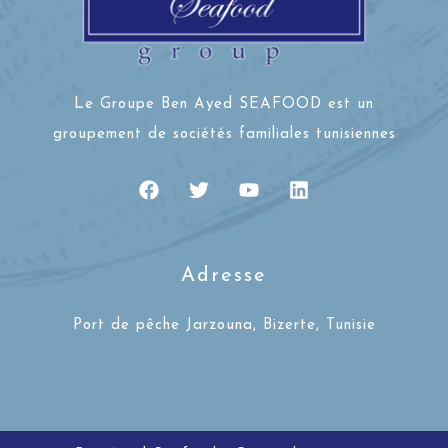
Le Groupe Ben Ayed SEAFOOD est un
groupement de sociétés familiales tunisiennes
Adresse
Port de pêche Jarzouna, Bizerte, Tunisie