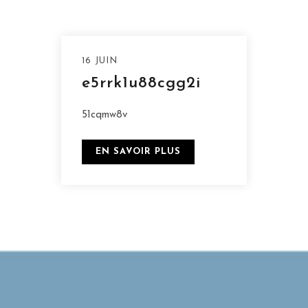
16 JUIN
e5rrk1u88cgg2i
51cqmw8v
EN SAVOIR PLUS