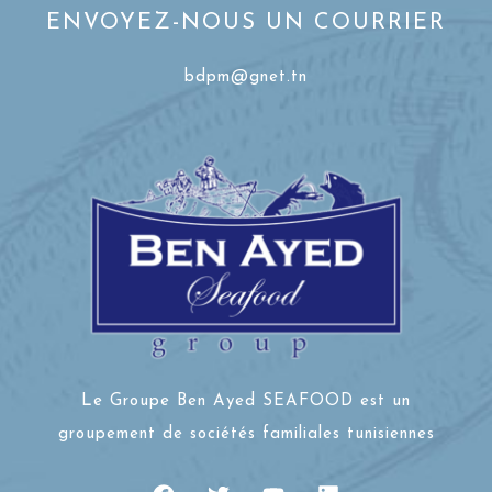
ENVOYEZ-NOUS UN COURRIER
bdpm@gnet.tn
Le Groupe Ben Ayed SEAFOOD est un
groupement de sociétés familiales tunisiennes